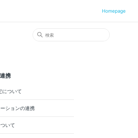
Homepage
品連携
定について
リエーションの連携
について