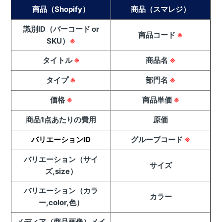
商品（Shopify）
商品（スマレジ）
識別ID（バーコード or
商品コード
※
SKU）
※
タイトル
※
商品名
※
タイプ
※
部門名
※
価格
※
商品単価
※
商品1点あたりの費用
原価
バリエーションID
グループコード
※
バリエーション（サイ
サイズ
ズ,size）
バリエーション（カラ
カラー
ー,color,色）
メディア（商品画像）メイ