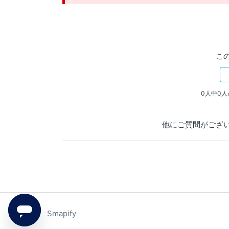
こ
0人中0
他にご質問がござ
Smapify