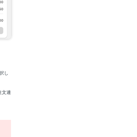
択し
注文連